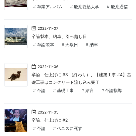
#
卒業アルバム
#
慶應義塾大学
#
慶應通信
2022
-
11
-
07
卒論製本、納車、引っ越し日
#
卒論製本
#
天赦日
#
納車
2022
-
11
-
06
卒論、仕上げに #3 （終わり）、【建築工事 #4】基
礎工事はコンクリート流し込み完了
#
卒論
#
基礎工事
#
結言
#
卒論指導
2022
-
11
-
05
卒論、仕上げに #2
#
卒論
#
ベニスに死す