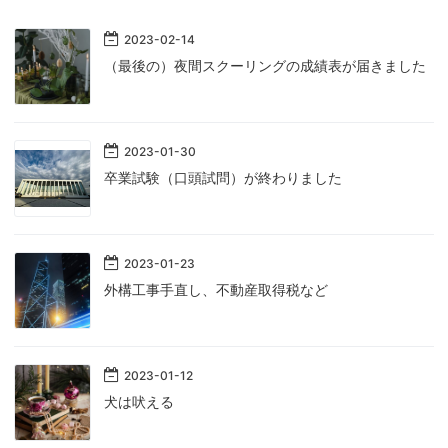
2023
-
02
-
14
（最後の）夜間スクーリングの成績表が届きました
2023
-
01
-
30
卒業試験（口頭試問）が終わりました
2023
-
01
-
23
外構工事手直し、不動産取得税など
2023
-
01
-
12
犬は吠える