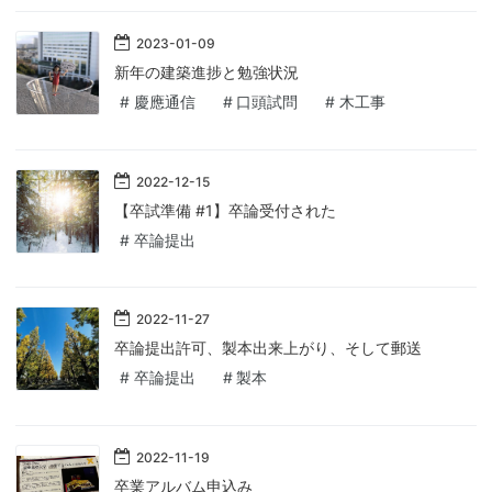
2023
-
01
-
09
新年の建築進捗と勉強状況
#
慶應通信
#
口頭試問
#
木工事
2022
-
12
-
15
【卒試準備 #1】卒論受付された
#
卒論提出
2022
-
11
-
27
卒論提出許可、製本出来上がり、そして郵送
#
卒論提出
#
製本
2022
-
11
-
19
卒業アルバム申込み