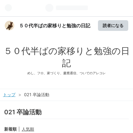
５０代半ばの家移りと勉強の日記
読者になる
５０代半ばの家移りと勉強の日
記
めし、フロ、家づくり、慶應通信、ついでのアレコレ
トップ
>
021 卒論活動
021 卒論活動
新着順
人気順