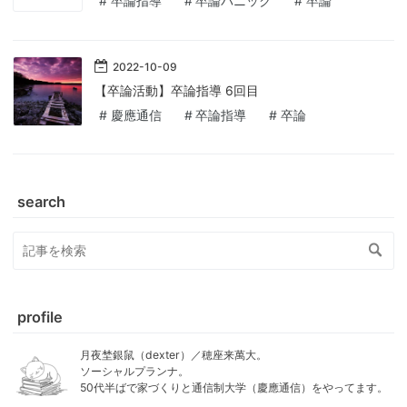
#
卒論指導
#
卒論パニック
#
卒論
2022
-
10
-
09
【卒論活動】卒論指導 6回目
#
慶應通信
#
卒論指導
#
卒論
search
profile
月夜埜銀鼠（dexter）／穂座来萬大。
ソーシャルプランナ。
50代半ばで家づくりと通信制大学（慶應通信）をやってます。