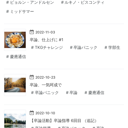
#
ビョルン・アンドルセン
#
ルキノ・ビスコンティ
#
ミッドサマー
2022
-
11
-
03
卒論、仕上げに #1
#
TKGチャレンジ
#
卒論パニック
#
学部生
#
慶應通信
2022
-
10
-
23
卒論、一気呵成で
#
卒論パニック
#
卒論
#
慶應通信
2022
-
10
-
10
【卒論活動】卒論指導 6回目 （追記）